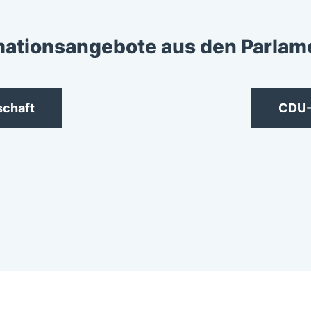
mationsangebote aus den Parlam
schaft
CDU-